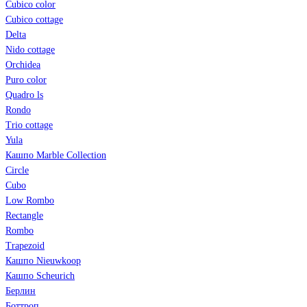
Cubico color
Cubico cottage
Delta
Nido cottage
Orchidea
Puro color
Quadro ls
Rondo
Trio cottage
Yula
Кашпо Marble Collection
Circle
Cubo
Low Rombo
Rectangle
Rombo
Trapezoid
Кашпо Nieuwkoop
Кашпо Scheurich
Берлин
Боттроп