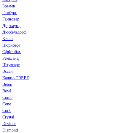
Бремен
Гамбург
Ганновер
Дортмунд
Дюссельдорф
Кельн
Нюрнберг
Оффенбах
Ремшайд
Штутгарт
Эссен
Кашпо TREEZ
Beton
Bowl
Comb
Cone
Cork
Crystal
Devider
Diamond