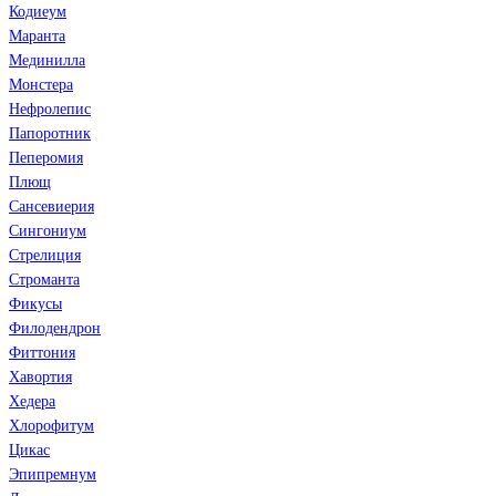
Кодиеум
Маранта
Мединилла
Монстера
Нефролепис
Папоротник
Пеперомия
Плющ
Сансевиерия
Сингониум
Стрелиция
Строманта
Фикусы
Филодендрон
Фиттония
Хавортия
Хедера
Хлорофитум
Цикас
Эпипремнум