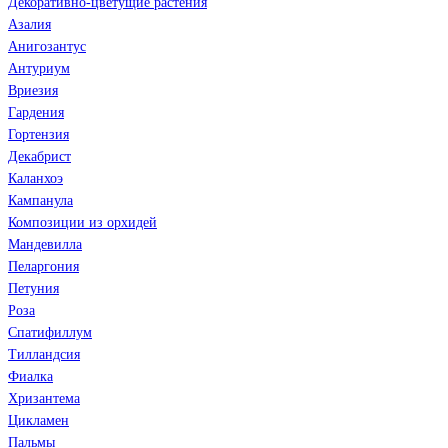
Декоративно-цветущие растения
Азалия
Анигозантус
Антуриум
Вриезия
Гардения
Гортензия
Декабрист
Каланхоэ
Кампанула
Композиции из орхидей
Мандевилла
Пеларгония
Петуния
Роза
Спатифиллум
Тилландсия
Фиалка
Хризантема
Цикламен
Пальмы