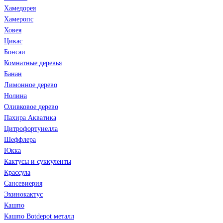
Хамедорея
Хамеропс
Ховея
Цикас
Бонсаи
Комнатные деревья
Банан
Лимонное дерево
Нолина
Оливковое дерево
Пахира Акватика
Цитрофортунелла
Шеффлера
Юкка
Кактусы и суккуленты
Крассула
Сансевиерия
Эхинокактус
Кашпо
Кашпо Botdepot металл