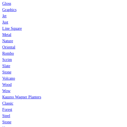
Gloss
Graphics
Jet
Just
Line Square
Metal
Nature
Oriental
Rombo
Scrim
Slate
Stone
Volcano
Wood
Wow
Кашпо Wagner Planters
Classic
Forest
Steel
Stone