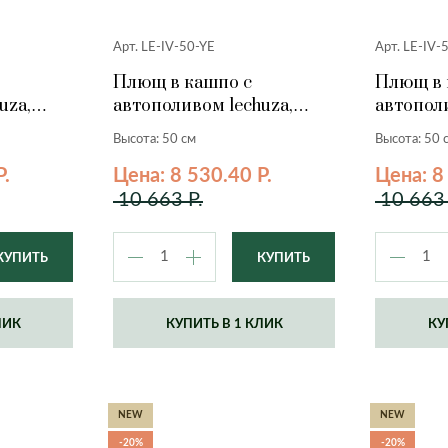
Арт. LE-IV-50-YE
Арт. LE-IV-
Плющ в кашпо с
Плющ в 
uza,
автополивом lechuza,
автополи
м.
желтый, 50 см.
светло-с
Высота: 50 см
Высота: 50 
Р.
Цена: 8 530.40 Р.
Цена: 8
10 663 Р.
10 663 
ЛИК
КУПИТЬ В 1 КЛИК
КУ
NEW
NEW
-20%
-20%