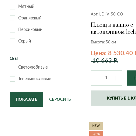
Мятный
Арт. LE-IV-50-CO
Оранжевый
Плющ в кашпо с
Персиковый
автополивом lech
коралловый, 50 с
Серый
Высота: 50 см
Цена: 8 530.40 
СВЕТ
10 663 Р.
Светолюбивые
Теневыносливые
КУПИТЬ В 1 К
ПОКАЗАТЬ
СБРОСИТЬ
NEW
-20%