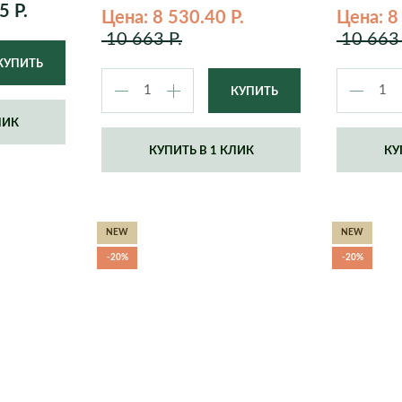
Quadro ls
Rondo
5 Р.
Цена: 8 530.40 Р.
Цена: 8
Trio cottage
Yula
10 663 Р.
10 663 
Circle
Cubo
ЛИК
Low Rombo
Rectangle
КУПИТЬ В 1 КЛИК
КУ
Rombo
Trapezoid
NEW
NEW
-20%
-20%