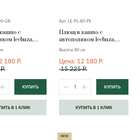
80-GR
Арт. LE-PL-80-PE
кашпо с
Плющ в кашпо с
вом lechuza,
автополивом lechuza,
80 см.
персиковый, 80 см.
см
Высота: 80 см
2 180 Р.
Цена: 12 180 Р.
Р.
15 225 Р.
ПИТЬ В 1 КЛИК
КУПИТЬ В 1 КЛИК
NEW