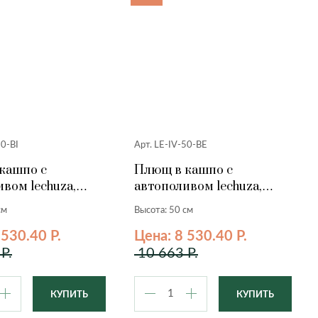
50-BI
Арт. LE-IV-50-BE
кашпо с
Плющ в кашпо с
вом lechuza,
автополивом lechuza,
ый, 50 см.
бежевый, 50 см.
см
Высота: 50 см
 530.40 Р.
Цена: 8 530.40 Р.
Р.
10 663 Р.