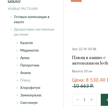
КАТАЛОГ
ЖИВЫЕ РАСТЕНИЯ
Готовые композиции в
кашпо
Декоративно-лиственные
растения
Калатея
Арт. LE-IV-50-BL
Мединилла
Плющ в кашпо с
Арека
автополивом lech
Папоротник
голубой, 50 см.
Высота: 50 см
Ананас
Цена: 8 530.40 
Плющ
10 663 Р.
Хлорофитум
Замиокулькас
Сингониум