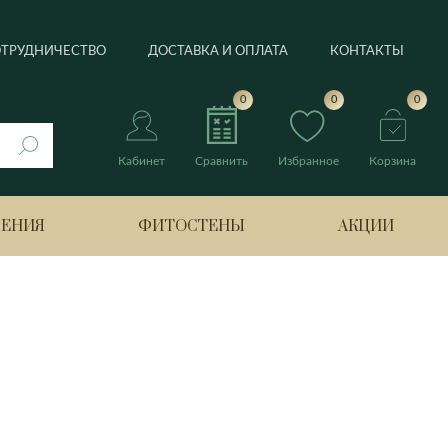
ОТРУДНИЧЕСТВО
ДОСТАВКА И ОПЛАТА
КОНТАКТЫ
0
0
0
Кабинет
Сравнить
Избранное
Корзина
РЕНИЯ
ФИТОСТЕНЫ
АКЦИИ
нтус
Берлин
Банан
Боттроп
Лимонное дерево
ия
Бремен
Нолина
Гамбург
Оливковое дерево
э
Ганновер
Пахира Акватика
Дортмунд
Цитрофортунелла