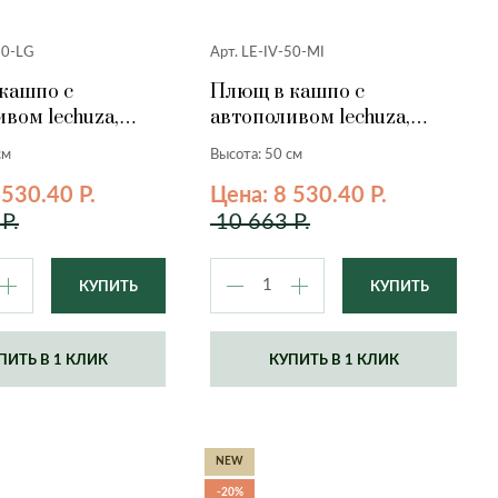
50-LG
Арт. LE-IV-50-MI
кашпо с
Плющ в кашпо с
вом lechuza,
автополивом lechuza,
ерый, 50 см.
мята, 50 см.
см
Высота: 50 см
 530.40 Р.
Цена: 8 530.40 Р.
Р.
10 663 Р.
ПИТЬ В 1 КЛИК
КУПИТЬ В 1 КЛИК
NEW
-20%