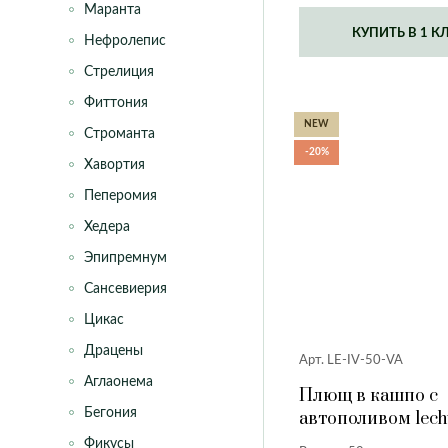
Маранта
КУПИТЬ В 1 К
Нефролепис
Стрелиция
Фиттония
NEW
Строманта
-20%
Хавортия
Пеперомия
Хедера
Эпипремнум
Сансевиерия
Цикас
Драцены
Арт. LE-IV-50-VA
Аглаонема
Плющ в кашпо с
Бегония
автополивом lech
ваниль, 50 см.
Фикусы