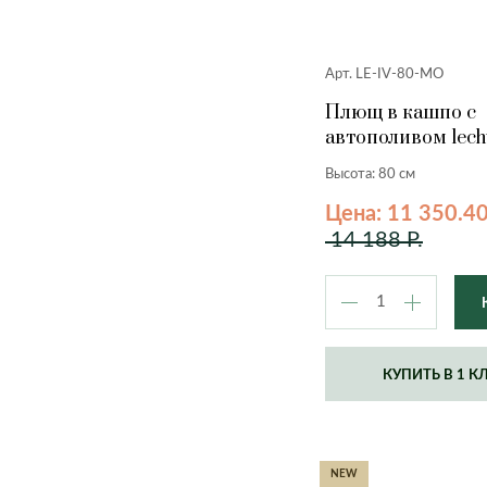
Арт. LE-IV-80-MO
Плющ в кашпо с
автополивом lech
мокко, 80 см.
Высота: 80 см
Цена: 11 350.40
14 188 Р.
КУПИТЬ В 1 К
NEW