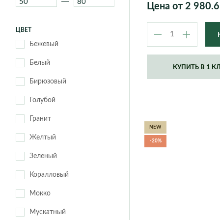
Цена от
2 980.6
Geneva
Helsinki
London
New York
ЦВЕТ
Roma
Бежевый
Белый
КУПИТЬ В 1 К
Бирюзовый
Голубой
Гранит
NEW
Желтый
-20%
Зеленый
Коралловый
Мокко
Мускатный