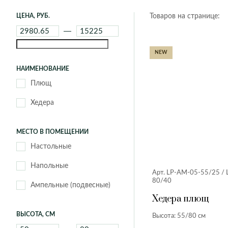
Диффенбахия
Розы
PARTHENON
Pisa
ЦЕНА, РУБ.
Товаров на странице:
Замиокулькас
Амариллисы
Porto
Rimini
Кодиеум
Тюльпаны
San Remo
San Santorini
Мединилла
NEW
Siena
TAJ MAHAL
Каллы
Нефролепис
НАИМЕНОВАНИЕ
Магнолии
Пеперомия
Плющ
Сансевиерия
Хедера
Стрелиция
Фикусы
Classic
Eegg
МЕСТО В ПОМЕЩЕНИИ
Фиттония
Lux
Nature
Настольные
Хедера
Urban
Напольные
Арт. LP-AM-05-55/25 /
Цикас
80/40
Ампельные (подвесные)
Хедера плющ
Athena
Barcelona
ВЫСОТА, СМ
Высота: 55/80 см
Dublin
Florida