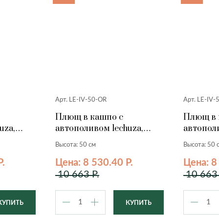
Арт. LE-IV-50-OR
Арт. LE-IV-
Плющ в кашпо с
Плющ в 
uza,
автополивом lechuza,
автополи
персик, 50 см.
бирюзов
Высота: 50 см
Высота: 50 
Р.
Цена: 8 530.40 Р.
Цена: 8
10 663 Р.
10 663 