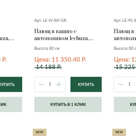
Арт. LE-IV-80-GR
Арт. LE-PL-
Плющ в кашпо с
Плющ в 
uza,
автополивом lechuza,
автополи
серый, 80 см.
гранит, 
Высота: 80 см
Высота: 80 
 Р.
Цена: 11 350.40 Р.
Цена: 1
14 188 Р.
15 225 
ЛИК
КУПИТЬ В 1 КЛИК
КУ
NEW
NEW