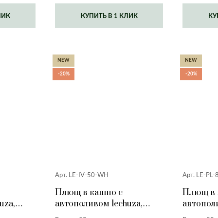
ЛИК
КУПИТЬ В 1 КЛИК
КУ
NEW
NEW
-20%
-20%
Арт. LE-IV-50-WH
Арт. LE-PL-
Плющ в кашпо с
Плющ в 
uza,
автополивом lechuza,
автополи
белый, 50 см.
светло-с