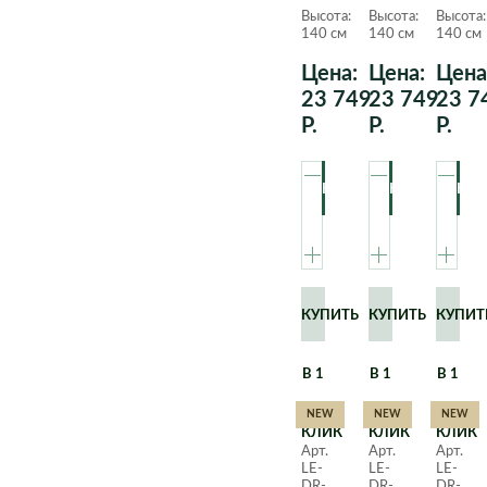
Коаст
Коаст
Коаст
Высота:
Высота:
Высота:
в
в
в
140 см
140 см
140 см
кашпо
кашпо
кашпо
с
с
с
Цена:
Цена:
Цена
автополивом
автополивом
автоп
23 749
23 749
23 7
lechuza,
lechuza,
lechuz
Р.
Р.
Р.
серо-
серебристый
белый
коричневый,
металлик,
140
140
140
см.
см.
см.
КУПИТЬ
КУПИТЬ
КУПИТ
В 1
В 1
В 1
NEW
NEW
NEW
КЛИК
КЛИК
КЛИК
Арт.
Арт.
Арт.
LE-
LE-
LE-
DR-
DR-
DR-