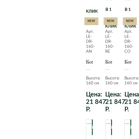
В 1
В 1
КЛИК
NEW
NEW
NEW
КЛИК
КЛИК
Арт.
Арт.
Арт.
LE-
LE-
LE-
DR-
DR-
DR-
160-
160-
160-
AN
RE
CO
Комнатная
Комнатная
Комна
Драцена
Драцена
Драце
Маргината
Маргината
Марги
Высота:
Высота:
Высота:
в
в
в
160 см
160 см
160 см
кашпо
кашпо
кашпо
с
с
с
Цена:
Цена:
Цена
автополивом
автополивом
автоп
21 847
21 847
21 8
lechuza,
lechuza,
lechuz
Р.
Р.
Р.
антрацитовый
красный,
кофе
металлик,
160
метал
160
см.
160
см.
см.