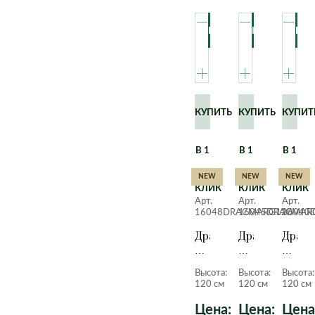
120
120
см.
см.
см.
КУПИТЬ
КУПИТЬ
КУПИТ
В 1
В 1
В 1
NEW
NEW
NEW
КЛИК
КЛИК
КЛИК
Арт.
Арт.
Арт.
16048DRACMARG120
16045DRACMAR
16040
Драцена
Драцена
Драце
Маргината
Маргината
Марги
в
в
в
Высота:
Высота:
Высота:
кашпо
кашпо
кашпо
120 см
120 см
120 см
с
с
с
автополивом
автополивом
автоп
Цена:
Цена:
Цена