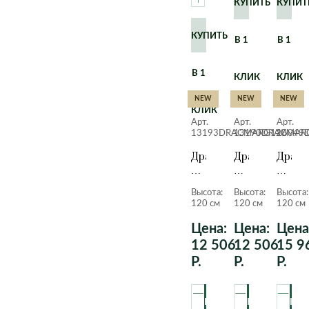
КУПИТЬ
КУПИТ
КУПИТЬ
В 1
В 1
В 1
КЛИК
КЛИК
NEW
NEW
NEW
КЛИК
Арт.
Арт.
Арт.
13193DRACMARG120
13190DRACMAR
16049
Драцена
Драцена
Драце
Маргината
Маргината
Марги
в
в
в
Высота:
Высота:
Высота:
кашпо
кашпо
кашпо
120 см
120 см
120 см
с
с
с
автополивом
автополивом
автоп
Цена:
Цена:
Цена
lechuza
lechuza
lechuz
12 506
12 506
15 9
color,
color,
черны
Р.
Р.
Р.
бежевый,
белый,
120
120
120
см.
см.
см.