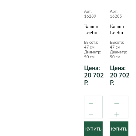
Арт.
Арт.
16289
16285
Кашпо
Кашпо
Lechuza
Lechuza
Quadro
Quadro
Высота:
Высота:
LS
LS
47 см
47 см
черный
серо-
Диаметр:
Диаметр:
лакированный
коричневы
50 см
50 см
47 см.
лакирован
Цена:
Цена:
47 см.
20 702
20 702
Р.
Р.