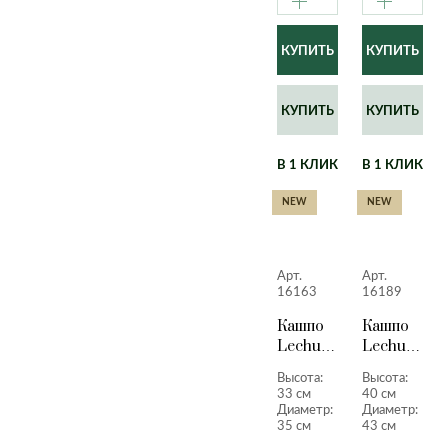
КУПИТЬ
КУПИТЬ
В 1 КЛИК
В 1 КЛИК
NEW
NEW
Арт.
Арт.
16163
16189
Кашпо
Кашпо
Lechuza
Lechuza
Quadro
Quadro
Высота:
Высота:
LS
LS
33 см
40 см
антрацитовый
черный
Диаметр:
Диаметр:
металлик
лакирован
35 см
43 см
33 см.
40 см.