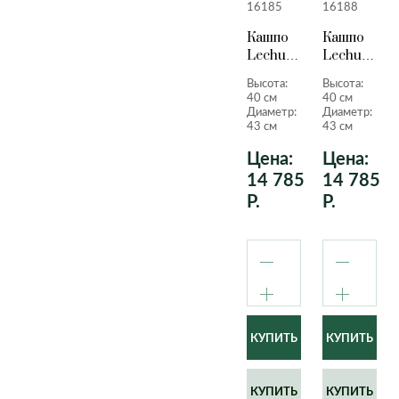
16185
16188
Кашпо
Кашпо
Lechuza
Lechuza
Quadro
Quadro
Высота:
Высота:
LS
LS
40 см
40 см
серо-
серебрист
Диаметр:
Диаметр:
коричневый
металлик
43 см
43 см
лакированный
40 см.
Цена:
Цена:
40 см.
14 785
14 785
Р.
Р.
КУПИТЬ
КУПИТЬ