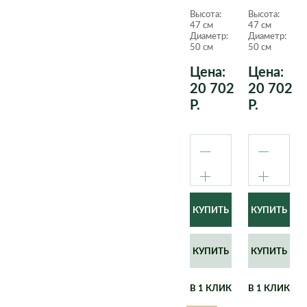
Quadro
Quadro
Высота:
Высота:
LS кофе
LS
47 см
47 см
металлик
белый
Диаметр:
Диаметр:
47 см.
лакирован
50 см
50 см
47 см.
Цена:
Цена:
20 702
20 702
Р.
Р.
КУПИТЬ
КУПИТЬ
В 1 КЛИК
В 1 КЛИК