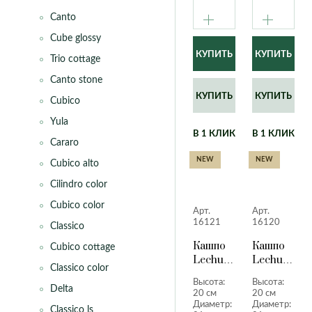
Canto
Cube glossy
Trio cottage
Canto stone
КУПИТЬ
КУПИТЬ
Cubico
Yula
В 1 КЛИК
В 1 КЛИК
Cararo
NEW
NEW
Cubico alto
Cilindro color
Cubico color
Арт.
Арт.
16121
16120
Classico
Кашпо
Кашпо
Cubico cottage
Lechuza
Lechuza
Classico color
Quadro
Quadro
Высота:
Высота:
LS кофе
LS
Delta
20 см
20 см
металлик
белый
Диаметр:
Диаметр:
Classico ls