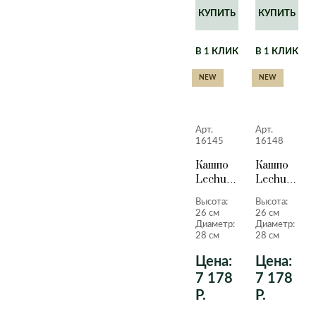
КУПИТЬ
КУПИТЬ
В 1 КЛИК
В 1 КЛИК
NEW
NEW
Арт.
Арт.
16145
16148
Кашпо
Кашпо
Lechuza
Lechuza
Quadro
Quadro
Высота:
Высота:
LS
LS
26 см
26 см
серо-
серебрист
Диаметр:
Диаметр:
коричневый
металлик
28 см
28 см
лакированный
26 см.
Цена:
Цена:
26 см.
7 178
7 178
Р.
Р.