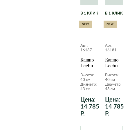
В 1 КЛИК
В 1 КЛИК
NEW
NEW
Арт.
Арт.
16187
16181
Кашпо
Кашпо
Lechuza
Lechuza
Quadro
Quadro
Высота:
Высота:
LS
LS кофе
40 см
40 см
красный
металлик
Диаметр:
Диаметр:
лакированный
40 см.
43 см
43 см
40 см.
Цена:
Цена:
14 785
14 785
Р.
Р.