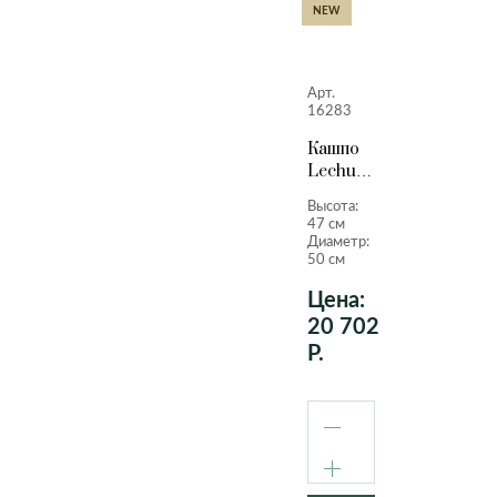
NEW
Арт.
16283
Кашпо
Lechuza
Quadro
Высота:
LS
47 см
антрацитовый
Диаметр:
металлик
50 см
47 см.
Цена:
20 702
Р.