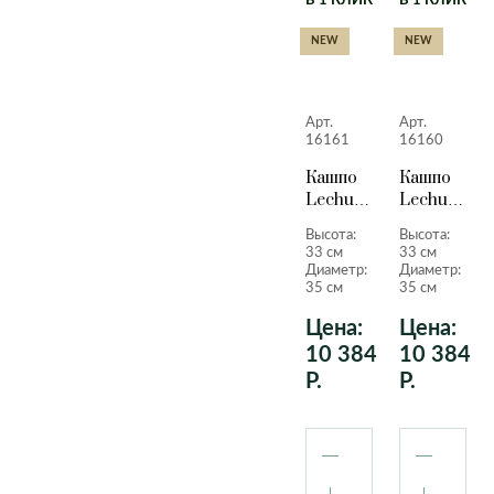
В 1 КЛИК
В 1 КЛИК
NEW
NEW
Арт.
Арт.
16161
16160
Кашпо
Кашпо
Lechuza
Lechuza
Quadro
Quadro
Высота:
Высота:
LS кофе
LS
33 см
33 см
металлик
белый
Диаметр:
Диаметр:
33 см.
лакирован
35 см
35 см
33 см.
Цена:
Цена:
10 384
10 384
Р.
Р.