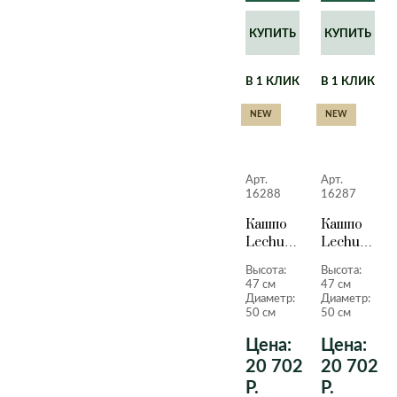
КУПИТЬ
КУПИТЬ
В 1 КЛИК
В 1 КЛИК
NEW
NEW
Арт.
Арт.
16288
16287
Кашпо
Кашпо
Lechuza
Lechuza
Quadro
Quadro
Высота:
Высота:
LS
LS
47 см
47 см
серебристый
красный
Диаметр:
Диаметр:
металлик
лакирован
50 см
50 см
47 см.
47 см.
Цена:
Цена:
20 702
20 702
Р.
Р.