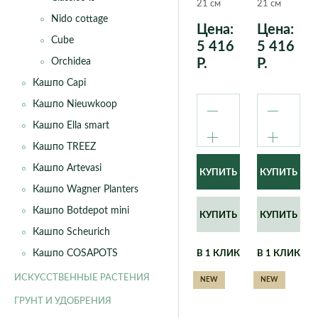
20 см.
лакирован
21 см
21 см
20 см.
Nido cottage
Цена:
Цена:
Cube
5 416
5 416
Р.
Р.
Orchidea
Кашпо Capi
Кашпо Nieuwkoop
Кашпо Ella smart
Кашпо TREEZ
Кашпо Artevasi
Кашпо Wagner Planters
Кашпо Botdepot mini
КУПИТЬ
КУПИТЬ
Кашпо Scheurich
Кашпо COSAPOTS
В 1 КЛИК
В 1 КЛИК
ИСКУССТВЕННЫЕ РАСТЕНИЯ
NEW
NEW
ГРУНТ И УДОБРЕНИЯ