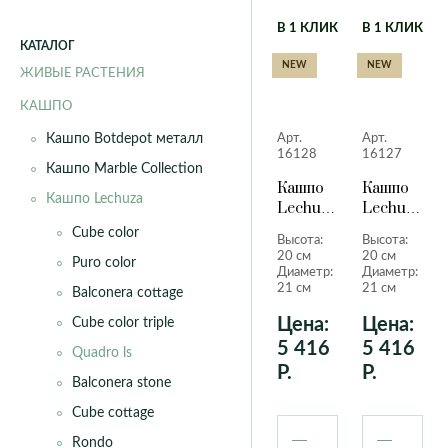
Line
Met
Cube
Cube
Geneva
Helsinki
Square
cottage
glossy
В 1 КЛИК
В 1 КЛИК
London
New York
КАТАЛОГ
Nature
Orie
Cubico
Cubico
NEW
NEW
Roma
ЖИВЫЕ РАСТЕНИЯ
alto
Rombo
Scr
Cubico
Cubico
КАШПО
Slate
Sto
color
cottage
Кашпо Botdepot металл
Арт.
Арт.
Volcano
Wo
Delta
Nido
16128
16127
Кашпо Marble Collection
Wow
cottage
Кашпо
Кашпо
Кашпо Lechuza
Orchidea
Puro
Lechuza
Lechuza
color
Quadro
Quadro
Cube color
Высота:
Высота:
LS
LS
Quadro ls
Rondo
20 см
20 см
Puro color
серебристый
красный
Диаметр:
Диаметр:
Trio
Yula
металлик
лакирован
21 см
21 см
Balconera cottage
cottage
20 см.
20 см.
Classic
Fores
Цена:
Цена:
Cube color triple
Steel
Ston
5 416
5 416
Quadro ls
Р.
Р.
Balconera stone
Cube cottage
Rondo