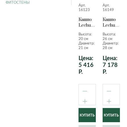
ФИТОСТЕНЫ
Арт.
Арт.
16123
16149
Кашпо
Кашпо
Lechuza
Lechuza
Quadro
Quadro
Высота:
Высота:
LS
LS
20 см
26 см
антрацитовый
черный
Диаметр:
Диаметр:
металлик
лакирован
21 см
28 см
20 см.
26 см.
Цена:
Цена:
5 416
7 178
Р.
Р.