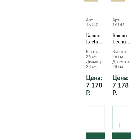
Арт.
Арт.
16140
16143
Кашпо
Кашпо
Lechuza
Lechuza
Quadro
Quadro
Высота:
Высота:
LS
LS
26 см
26 см
белый
антрацито
Диаметр:
Диаметр:
лакированный
металлик
28 см
28 см
26 см.
26 см.
Цена:
Цена:
7 178
7 178
Р.
Р.