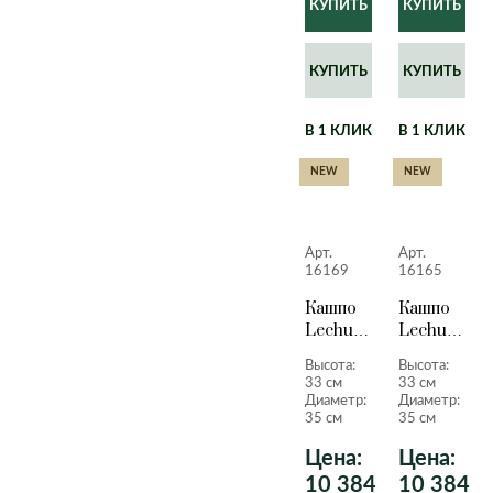
КУПИТЬ
КУПИТЬ
В 1 КЛИК
В 1 КЛИК
NEW
NEW
Арт.
Арт.
16169
16165
Кашпо
Кашпо
Lechuza
Lechuza
Quadro
Quadro
Высота:
Высота:
LS
LS
33 см
33 см
черный
серо-
Диаметр:
Диаметр:
лакированный
коричневы
35 см
35 см
33 см.
лакирован
Цена:
Цена:
33 см.
10 384
10 384