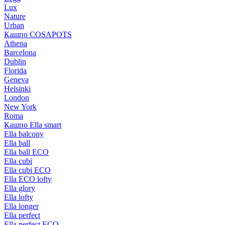
Lux
Nature
Urban
Кашпо COSAPOTS
Athena
Barcelona
Dublin
Florida
Geneva
Helsinki
London
New York
Roma
Кашпо Ella smart
Ella balcony
Ella ball
Ella ball ECO
Ella cubi
Ella cubi ECO
Ella ECO lofty
Ella glory
Ella lofty
Ella longer
Ella perfect
Ella perfect ECO