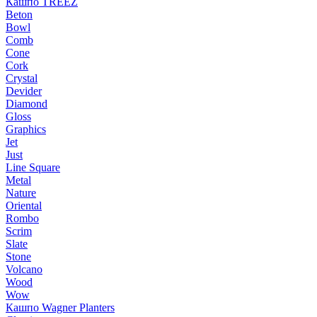
Кашпо TREEZ
Beton
Bowl
Comb
Cone
Cork
Crystal
Devider
Diamond
Gloss
Graphics
Jet
Just
Line Square
Metal
Nature
Oriental
Rombo
Scrim
Slate
Stone
Volcano
Wood
Wow
Кашпо Wagner Planters