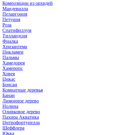
Композиции из орхидей
Мандевилла
Пеларгония
Петуния
Роза
Спатифиллум
Тилландсия
Фиалка
Хризантема
Цикламен
Пальмы
Хамедорея
Хамеропс
Ховея
Цикас
Бонсаи
Комнатные деревья
Банан
Лимонное дерево
Нолина
Оливковое дерево
Пахира Акватика
Цитрофортунелла
Шеффлера
Юкка