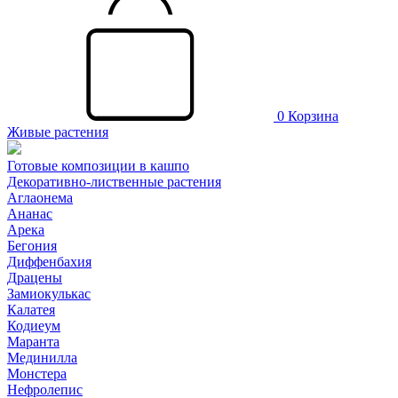
0
Корзина
Живые растения
Готовые композиции в кашпо
Декоративно-лиственные растения
Аглаонема
Ананас
Арека
Бегония
Диффенбахия
Драцены
Замиокулькас
Калатея
Кодиеум
Маранта
Мединилла
Монстера
Нефролепис