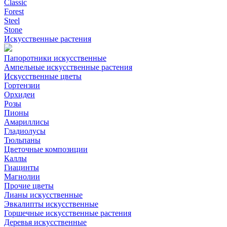
Classic
Forest
Steel
Stone
Искусственные растения
Папоротники искусственные
Ампельные искусственные растения
Искусственные цветы
Гортензии
Орхидеи
Розы
Пионы
Амариллисы
Гладиолусы
Тюльпаны
Цветочные композиции
Каллы
Гиацинты
Магнолии
Прочие цветы
Лианы искусственные
Эвкалипты искусственные
Горшечные искусственные растения
Деревья искусственные