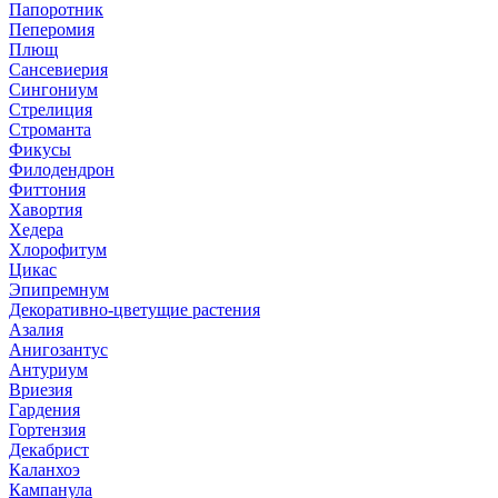
Папоротник
Пеперомия
Плющ
Сансевиерия
Сингониум
Стрелиция
Строманта
Фикусы
Филодендрон
Фиттония
Хавортия
Хедера
Хлорофитум
Цикас
Эпипремнум
Декоративно-цветущие растения
Азалия
Анигозантус
Антуриум
Вриезия
Гардения
Гортензия
Декабрист
Каланхоэ
Кампанула