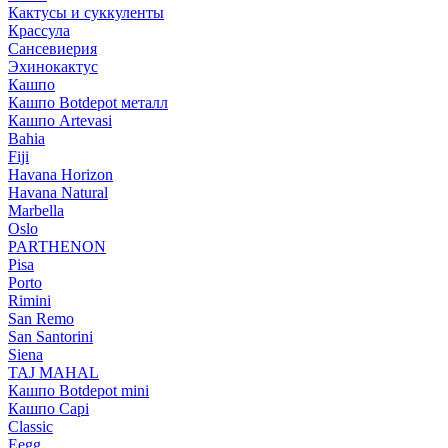
Кактусы и суккуленты
Крассула
Сансевиерия
Эхинокактус
Кашпо
Кашпо Botdepot металл
Кашпо Artevasi
Bahia
Fiji
Havana Horizon
Havana Natural
Marbella
Oslo
PARTHENON
Pisa
Porto
Rimini
San Remo
San Santorini
Siena
TAJ MAHAL
Кашпо Botdepot mini
Кашпо Capi
Classic
Eegg