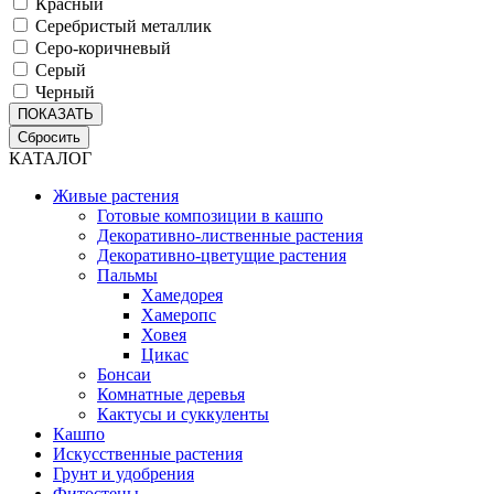
Красный
Серебристый металлик
Серо-коричневый
Серый
Черный
ПОКАЗАТЬ
Сбросить
КАТАЛОГ
Живые растения
Готовые композиции в кашпо
Декоративно-лиственные растения
Декоративно-цветущие растения
Пальмы
Хамедорея
Хамеропс
Ховея
Цикас
Бонсаи
Комнатные деревья
Кактусы и суккуленты
Кашпо
Искусственные растения
Грунт и удобрения
Фитостены