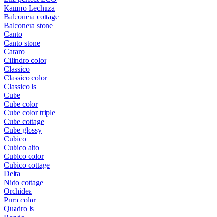
Кашпо Lechuza
Balconera cottage
Balconera stone
Canto
Canto stone
Cararo
Cilindro color
Classico
Classico color
Classico ls
Cube
Cube color
Cube color triple
Cube cottage
Cube glossy
Cubico
Cubico alto
Cubico color
Cubico cottage
Delta
Nido cottage
Orchidea
Puro color
Quadro ls