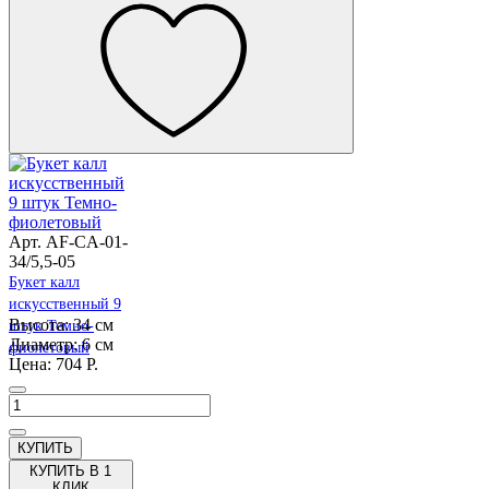
Арт. AF-CA-01-
34/5,5-05
Букет калл
искусственный 9
Высота: 34 см
штук Темно-
Диаметр: 6 см
фиолетовый
Цена: 704 Р.
КУПИТЬ В 1
КЛИК