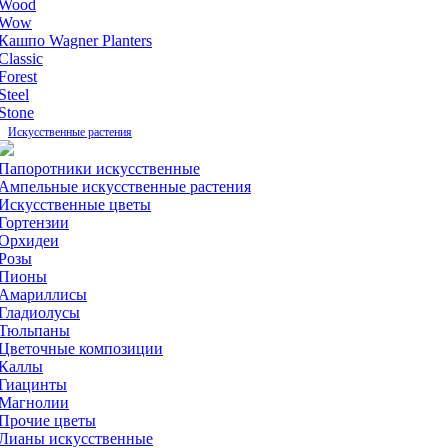
Wood
Wow
Кашпо Wagner Planters
Classic
Forest
Steel
Stone
Искусственные растения
Папоротники искусственные
Ампельные искусственные растения
Искусственные цветы
Гортензии
Орхидеи
Розы
Пионы
Амариллисы
Гладиолусы
Тюльпаны
Цветочные композиции
Каллы
Гиацинты
Магнолии
Прочие цветы
Лианы искусственные