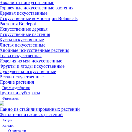
Эвкалипты искусственные
Горшечные искусственные растения
Деревья искусственные
Искусственные композиции Botanicals
Растения Botdepot
Искусственные деревья
Искусственные растения
Кусты искусственные
Листья искусственные
Хвойные искусственные растения
Трава искусственная
Изделия из мха искусственные
Фрукты и ягоды искусственные
Суккуленты искусственные
Ветки искусственные
Прочие растения
Грунт и удобрения
Грунты и субстраты
Фитостены
Панно из стабилизированных растений
Фитостены из живых растений
Акции
Каталог
О компании