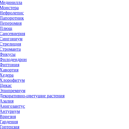
Мединилла
Монстера
Нефролепис
Папоротник
Пеперомия
Плющ
Сансевиерия
Сингониум
Стрелиция
Строманта
Фикусы
Филодендрон
Фиттония
Хавортия
Хедера
Хлорофитум
Цикас
Эпипремнум
Декоративно-цветущие растения
Азалия
Анигозантус
Антуриум
Вриезия
Гардения
Гортензия