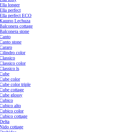
Ella longer
Ella perfect
Ella perfect ECO
Кашпо Lechuza
Balconera cottage
Balconera stone
Canto
Canto stone
Cararo
Cilindro color
Classico
Classico color
Classico ls
Cube
Cube color
Cube color triple
Cube cottage
Cube glossy
Cubico
Cubico alto
Cubico color
Cubico cottage
Delta
Nido cottage