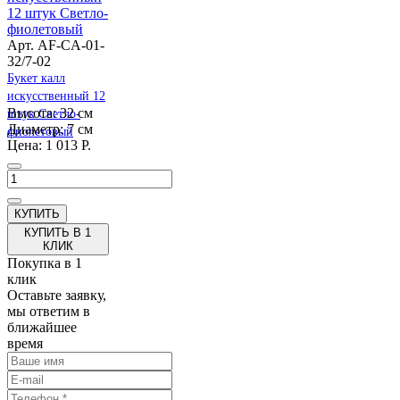
Арт. AF-CA-01-
32/7-02
Букет калл
искусственный 12
Высота: 32 см
штук Светло-
Диаметр: 7 см
фиолетовый
Цена: 1 013 Р.
КУПИТЬ В 1
КЛИК
Покупка в 1
клик
Оставьте заявку,
мы ответим в
ближайшее
время