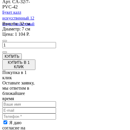
Арт. CA-32/7-
PVC-42
Букет калл
искусственный 12
Высота: 32 см
штук Фиолетовый
Диаметр: 7 см
Цена: 1 104 Р.
КУПИТЬ В 1
КЛИК
Покупка в 1
клик
Оставьте заявку,
мы ответим в
ближайшее
время
Я даю
согласие на