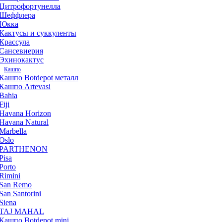
Цитрофортунелла
Шеффлера
Юкка
Кактусы и суккуленты
Крассула
Сансевиерия
Эхинокактус
Кашпо
Кашпо Botdepot металл
Кашпо Artevasi
Bahia
Fiji
Havana Horizon
Havana Natural
Marbella
Oslo
PARTHENON
Pisa
Porto
Rimini
San Remo
San Santorini
Siena
TAJ MAHAL
Кашпо Botdepot mini