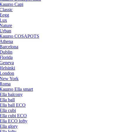
Кашпо Capi
Classic
Eegg
Lux
Nature
Urban
Кашпо COSAPOTS
Athena
Barcelona
Dublin
Florida
Geneva
Helsinki
London
New York
Roma
Кашпо Ella smart
Ella balcony
Ella ball
Ella ball ECO
Ella cubi
Ella cubi ECO
Ella ECO lofty
Ella glory
Ella lofty