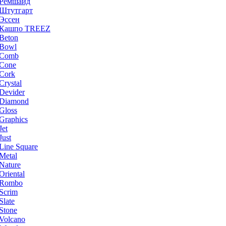
Ремшайд
Штутгарт
Эссен
Кашпо TREEZ
Beton
Bowl
Comb
Cone
Cork
Crystal
Devider
Diamond
Gloss
Graphics
Jet
Just
Line Square
Metal
Nature
Oriental
Rombo
Scrim
Slate
Stone
Volcano