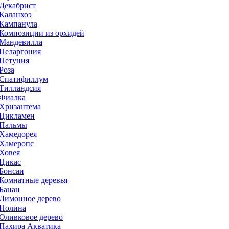
Декабрист
Каланхоэ
Кампанула
Композиции из орхидей
Мандевилла
Пеларгония
Петуния
Роза
Спатифиллум
Тилландсия
Фиалка
Хризантема
Цикламен
Пальмы
Хамедорея
Хамеропс
Ховея
Цикас
Бонсаи
Комнатные деревья
Банан
Лимонное дерево
Нолина
Оливковое дерево
Пахира Акватика