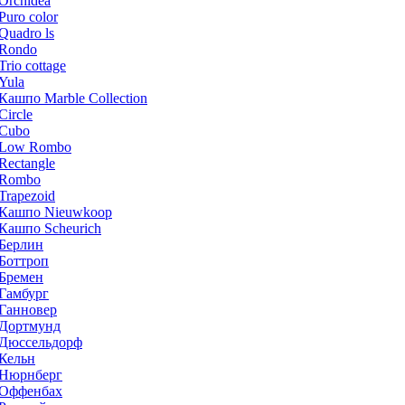
Orchidea
Puro color
Quadro ls
Rondo
Trio cottage
Yula
Кашпо Marble Collection
Circle
Cubo
Low Rombo
Rectangle
Rombo
Trapezoid
Кашпо Nieuwkoop
Кашпо Scheurich
Берлин
Боттроп
Бремен
Гамбург
Ганновер
Дортмунд
Дюссельдорф
Кельн
Нюрнберг
Оффенбах