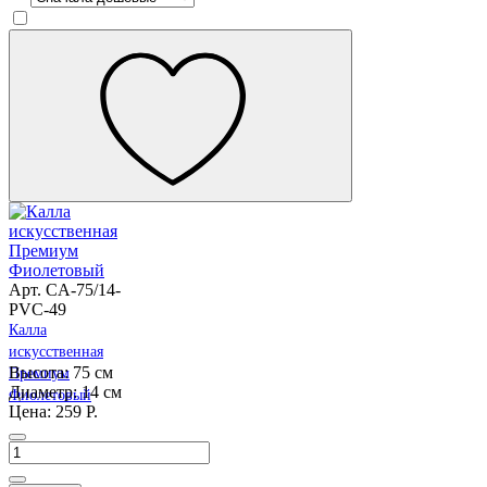
Арт. CA-75/14-
PVC-49
Калла
искусственная
Высота: 75 см
Премиум
Диаметр: 14 см
Фиолетовый
Цена: 259 Р.