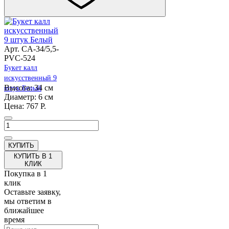
Арт. CA-34/5,5-
PVC-524
Букет калл
искусственный 9
Высота: 34 см
штук Белый
Диаметр: 6 см
Цена: 767 Р.
КУПИТЬ В 1
КЛИК
Покупка в 1
клик
Оставьте заявку,
мы ответим в
ближайшее
время