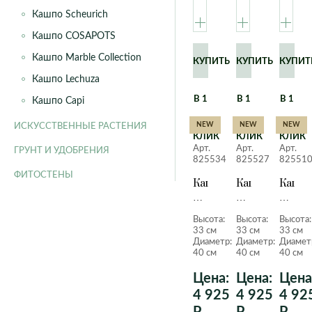
Кашпо Scheurich
Кашпо COSAPOTS
Кашпо Marble Collection
КУПИТЬ
КУПИТЬ
КУПИТ
Кашпо Lechuza
В 1
В 1
В 1
Кашпо Capi
NEW
NEW
NEW
ИСКУССТВЕННЫЕ РАСТЕНИЯ
КЛИК
КЛИК
КЛИК
Арт.
Арт.
Арт.
ГРУНТ И УДОБРЕНИЯ
825534
825527
82551
ФИТОСТЕНЫ
Кашпо
Кашпо
Кашпо
Артевази
Артевази
Артев
Havana
Havana
Havan
Высота:
Высота:
Высота:
Horizon
Horizon
Horiz
33 см
33 см
33 см
D40
D40
D40
Диаметр:
Диаметр:
Диамет
H33
H33
H33
40 см
40 см
40 см
см
см
см
Цена:
Цена:
Цена
светло-
мускатный
антра
бежевое
4 925
орех
4 925
матов
4 92
матовое
матовое
Р.
Р.
Р.