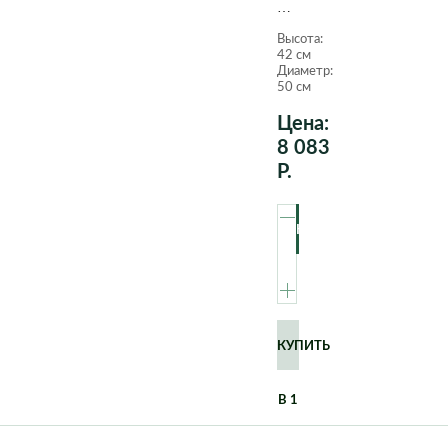
Артевази
Havana
Высота:
Horizon
42 см
D50
Диаметр:
H42
50 см
см
Цена:
антрацит
матовое
8 083
Р.
КУПИТЬ
В 1