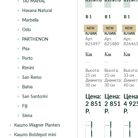
КУПИТЬ
КУПИТЬ
КУПИТ
TAJ MAHAL
Havana Natural
В 1
В 1
В 1
Marbella
NEW
NEW
NEW
Oslo
КЛИК
КЛИК
КЛИК
Арт.
Арт.
Арт.
PARTHENON
825497
825480
82646
Pisa
Кашпо
Кашпо
Кашпо
Porto
Артевази
Артевази
Артев
Havana
Havana
Havan
Rimini
Высота:
Высота:
Высота:
Horizon
Horizon
Horiz
25 см
25 см
33 см
San Remo
D30
D30
D40
Диаметр:
Диаметр:
Диамет
H25
H25
H33
30 см
30 см
40 см
Bahia
см
см
см
Цена:
Цена:
Цена
San Santorini
мускатный
антрацит
серый
орех
2 851
матовое
2 851
камен
4 92
Fiji
матовое
матов
Р.
Р.
Р.
Siena
Кашпо Wagner Planters
Кашпо Botdepot mini