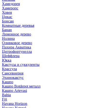
Хамедорея
Хамеропс
Ховея
Цикас
Бонсаи
Комнатные деревья
Банан
Лимонное дерево
Нолина
Оливковое дерево
Пахира Акватика
Цитрофортунелла
Шеффлера
Юкка
Кактусы и суккуленты
Крассула
Сансевиерия
Эхинокактус
Кашпо
Кашпо Botdepot металл
Кашпо Artevasi
Bahia
Fiji
Havana Horizon
Havana Natural