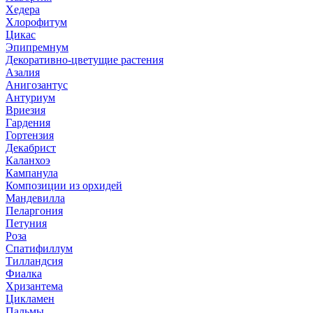
Хедера
Хлорофитум
Цикас
Эпипремнум
Декоративно-цветущие растения
Азалия
Анигозантус
Антуриум
Вриезия
Гардения
Гортензия
Декабрист
Каланхоэ
Кампанула
Композиции из орхидей
Мандевилла
Пеларгония
Петуния
Роза
Спатифиллум
Тилландсия
Фиалка
Хризантема
Цикламен
Пальмы