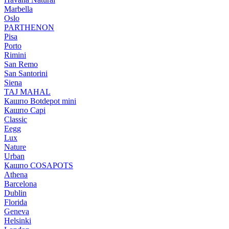
Marbella
Oslo
PARTHENON
Pisa
Porto
Rimini
San Remo
San Santorini
Siena
TAJ MAHAL
Кашпо Botdepot mini
Кашпо Capi
Classic
Eegg
Lux
Nature
Urban
Кашпо COSAPOTS
Athena
Barcelona
Dublin
Florida
Geneva
Helsinki