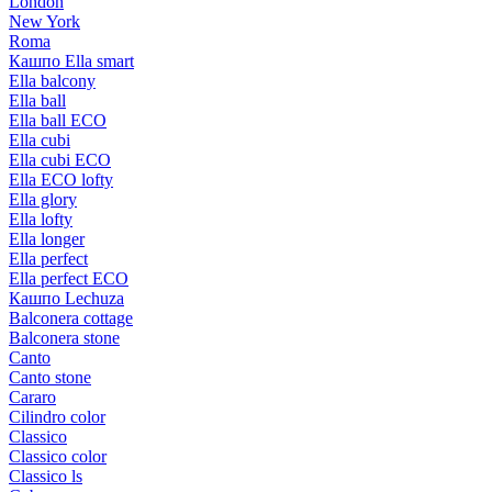
London
New York
Roma
Кашпо Ella smart
Ella balcony
Ella ball
Ella ball ECO
Ella cubi
Ella cubi ECO
Ella ECO lofty
Ella glory
Ella lofty
Ella longer
Ella perfect
Ella perfect ECO
Кашпо Lechuza
Balconera cottage
Balconera stone
Canto
Canto stone
Cararo
Cilindro color
Classico
Classico color
Classico ls