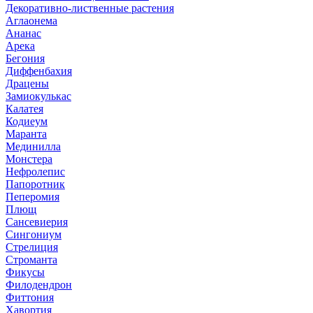
Декоративно-лиственные растения
Аглаонема
Ананас
Арека
Бегония
Диффенбахия
Драцены
Замиокулькас
Калатея
Кодиеум
Маранта
Мединилла
Монстера
Нефролепис
Папоротник
Пеперомия
Плющ
Сансевиерия
Сингониум
Стрелиция
Строманта
Фикусы
Филодендрон
Фиттония
Хавортия