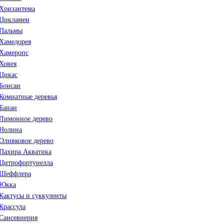
Хризантема
Цикламен
Пальмы
Хамедорея
Хамеропс
Ховея
Цикас
Бонсаи
Комнатные деревья
Банан
Лимонное дерево
Нолина
Оливковое дерево
Пахира Акватика
Цитрофортунелла
Шеффлера
Юкка
Кактусы и суккуленты
Крассула
Сансевиерия