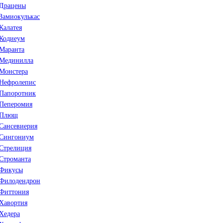
Драцены
Замиокулькас
Калатея
Кодиеум
Маранта
Мединилла
Монстера
Нефролепис
Папоротник
Пеперомия
Плющ
Сансевиерия
Сингониум
Стрелиция
Строманта
Фикусы
Филодендрон
Фиттония
Хавортия
Хедера