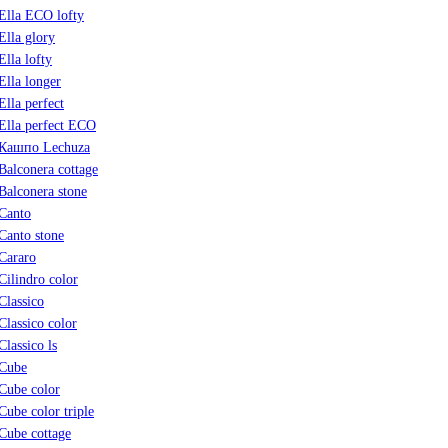
Ella ECO lofty
Ella glory
Ella lofty
Ella longer
Ella perfect
Ella perfect ECO
Кашпо Lechuza
Balconera cottage
Balconera stone
Canto
Canto stone
Cararo
Cilindro color
Classico
Classico color
Classico ls
Cube
Cube color
Cube color triple
Cube cottage