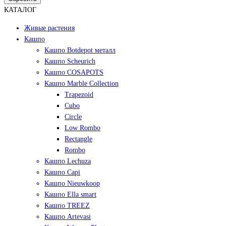
КАТАЛОГ
Живые растения
Кашпо
Кашпо Botdepot металл
Кашпо Scheurich
Кашпо COSAPOTS
Кашпо Marble Collection
Trapezoid
Cubo
Circle
Low Rombo
Rectangle
Rombo
Кашпо Lechuza
Кашпо Capi
Кашпо Nieuwkoop
Кашпо Ella smart
Кашпо TREEZ
Кашпо Artevasi