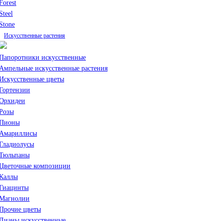
Forest
Steel
Stone
Искусственные растения
Папоротники искусственные
Ампельные искусственные растения
Искусственные цветы
Гортензии
Орхидеи
Розы
Пионы
Амариллисы
Гладиолусы
Тюльпаны
Цветочные композиции
Каллы
Гиацинты
Магнолии
Прочие цветы
Лианы искусственные