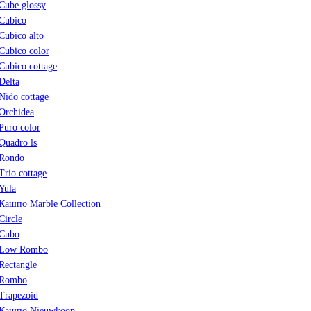
Cube glossy
Cubico
Cubico alto
Cubico color
Cubico cottage
Delta
Nido cottage
Orchidea
Puro color
Quadro ls
Rondo
Trio cottage
Yula
Кашпо Marble Collection
Circle
Cubo
Low Rombo
Rectangle
Rombo
Trapezoid
Кашпо Nieuwkoop