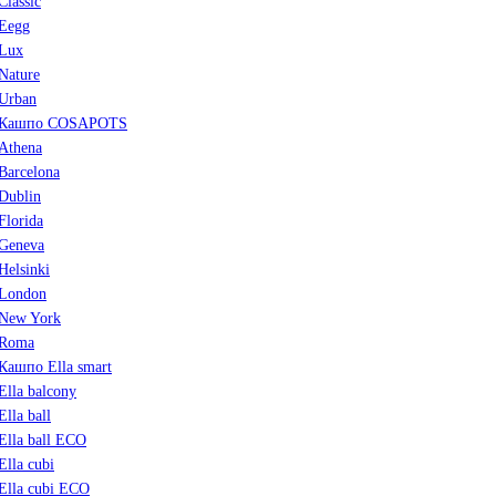
Classic
Eegg
Lux
Nature
Urban
Кашпо COSAPOTS
Athena
Barcelona
Dublin
Florida
Geneva
Helsinki
London
New York
Roma
Кашпо Ella smart
Ella balcony
Ella ball
Ella ball ECO
Ella cubi
Ella cubi ECO