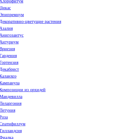
Хлорофитум
Цикас
Эпипремнум
Декоративно-цветущие растения
Азалия
Анигозантус
Антуриум
Вриезия
Гардения
Гортензия
Декабрист
Каланхоэ
Кампанула
Композиции из орхидей
Мандевилла
Пеларгония
Петуния
Роза
Спатифиллум
Тилландсия
Фиалка