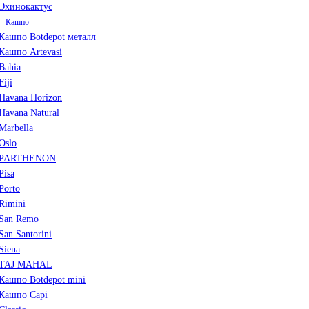
Эхинокактус
Кашпо
Кашпо Botdepot металл
Кашпо Artevasi
Bahia
Fiji
Havana Horizon
Havana Natural
Marbella
Oslo
PARTHENON
Pisa
Porto
Rimini
San Remo
San Santorini
Siena
TAJ MAHAL
Кашпо Botdepot mini
Кашпо Capi