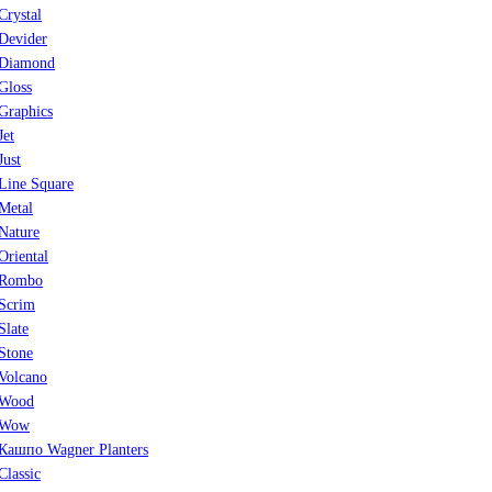
Crystal
Devider
Diamond
Gloss
Graphics
Jet
Just
Line Square
Metal
Nature
Oriental
Rombo
Scrim
Slate
Stone
Volcano
Wood
Wow
Кашпо Wagner Planters
Classic