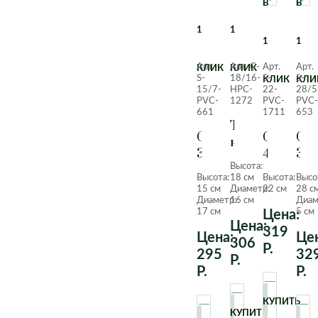
В
В
1
1
1
1
Арт.
Арт. C-
Арт.
Арт.
КЛИК
КЛИК
S-
18/16-
S-
S-
КЛИК
КЛИ
15/7-
HPC-
22-
28/5
PVC-
1272
PVC-
PVC-
661
1711
653
Тилландсия
Суккулент
Суккуле
Сук
капитата
310
413
305
пич
Высота:
(очиток
(Суккуле
(Ст
Высота:
18 см
Высота:
Высо
Моргана)
медуза)
15 см
Диаметр:
22 см
28 с
Диаметр:
16 см
Диам
17 см
5 см
Цена:
Цена:
319
Цена:
Цен
306
Р.
295
32
Р.
Р.
Р.
КУПИТЬ
КУПИТЬ