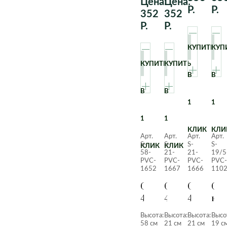
Цена:
Цена:
Р.
Р.
352
352
Р.
Р.
КУПИТЬ
КУП
КУПИТЬ
КУПИТЬ
В
В
В
В
1
1
1
1
КЛИК
КЛИ
Арт.
Арт.
Арт.
Арт.
S-
S-
S-
S-
КЛИК
КЛИК
58-
21-
21-
19/5
PVC-
PVC-
PVC-
PVC-
1652
1667
1666
110
Суккулент
Суккулент
Суккуле
Сук
405
412
412
как
Темно-
Красный
Зеленый
Высота:
Высота:
Высота:
Высо
зеленый
58 см
21 см
21 см
19 с