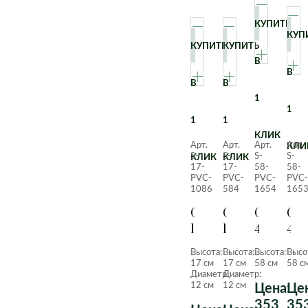
КУПИТЬ
КУП
КУПИТЬ
КУПИТЬ
В
В
В
В
1
1
1
1
КЛИК
Арт.
Арт.
Арт.
Арт.
КЛИ
S-
S-
S-
S-
КЛИК
КЛИК
17-
17-
58-
58-
PVC-
PVC-
PVC-
PVC-
1086
584
1654
165
Суккулент
Суккулент
Суккуле
Сук
102
102
405
405
Зеленый
Красный
Зеленый
Пы
Высота:
Высота:
Высота:
Высо
зел
17 см
17 см
58 см
58 с
Диаметр:
Диаметр:
12 см
12 см
Цена:
Цен
353
35