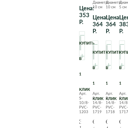
Диаметр:
Диаметр:
Диам
10 см
10 см
5 см
Цена:
353
Цена:
Цена:
Цен
Р.
364
364
38
Р.
Р.
Р.
КУПИТЬ
КУПИТЬ
КУПИТЬ
КУП
В
В
В
В
1
1
1
1
КЛИК
Арт.
Арт.
Арт.
Арт.
S-
S-
S-
S-
КЛИК
КЛИК
КЛИ
10/8-
14/8-
14/8-
14/8
PVC-
PVC-
PVC-
PVC-
1203
1719
1718
171
Эхеверия
Суккулент
Суккуле
Сук