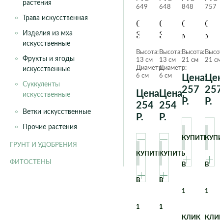
растения
649
648
848
757
Трава искусственная
Суккулент
Суккулент
Седум
Сед
Изделия из мха
301
301
малый
ма
искусственные
(крестовник
(крестовник
Розово-
Ро
Высота:
Высота:
Высота:
Высо
малый)
малый)
фиолето
Фрукты и ягоды
13 см
13 см
21 см
21 с
Пыльно-
Зеленый
Диаметр:
Диаметр:
искусственные
6 см
6 см
Цена:
Цен
зеленый
Суккуленты
257
25
Цена:
Цена:
искусственные
Р.
Р.
254
254
Ветки искусственные
Р.
Р.
Прочие растения
КУПИТЬ
КУП
ГРУНТ И УДОБРЕНИЯ
КУПИТЬ
КУПИТЬ
ФИТОСТЕНЫ
В
В
В
В
1
1
1
1
КЛИК
КЛИ