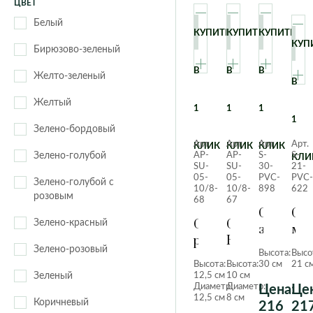
Athena
Barcelona
color
color
ЦВЕТ
Jet
Just
triple
Dublin
Florida
Белый
КУПИТЬ
КУПИТЬ
КУПИТЬ
Line
Met
Cube
Cube
Geneva
Helsinki
КУП
Square
Бирюзово-зеленый
cottage
glossy
London
New York
Nature
Orie
В
В
В
Cubico
Cubico
Желто-зеленый
В
Roma
alto
Rombo
Scr
Желтый
Cubico
Cubico
1
1
1
Slate
Sto
1
color
cottage
Зелено-бордовый
Volcano
Wo
Delta
Nido
Арт.
Арт.
Арт.
Арт.
КЛИК
КЛИК
КЛИК
Wow
Зелено-голубой
AP-
AP-
S-
S-
cottage
КЛИ
SU-
SU-
30-
21-
Orchidea
Puro
05-
05-
PVC-
PVC-
Зелено-голубой с
10/8-
10/8-
898
622
color
розовым
68
67
Суккуле
Сед
Quadro ls
Rondo
Суккулент
Суккулент
Зелено-красный
зубчаты
ма
Trio
Yula
роза
Колючка
Зеленый
Зе
cottage
Classic
Fores
Зелено-розовый
Высота:
Высо
Высота:
Высота:
30 см
21 с
Steel
Ston
Зеленый
12,5 см
10 см
Диаметр:
Диаметр:
Цена:
Цен
12,5 см
8 см
Коричневый
216
21