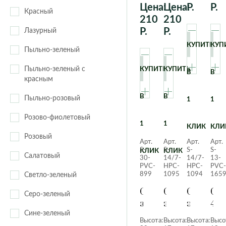
Цена:
Цена:
Р.
Р.
Красный
210
210
Р.
Р.
Лазурный
КУПИТЬ
КУП
Пыльно-зеленый
Пыльно-зеленый с
КУПИТЬ
КУПИТЬ
В
В
красным
В
В
Пыльно-розовый
1
1
Розово-фиолетовый
1
1
КЛИК
КЛИ
Розовый
Арт.
Арт.
Арт.
Арт.
S-
S-
S-
S-
КЛИК
КЛИК
Салатовый
30-
14/7-
14/7-
13-
PVC-
HPC-
HPC-
PVC-
899
1095
1094
165
Светло-зеленый
Суккулент
Суккулент
Суккуле
Сук
Серо-зеленый
зубчатый
эхеверия
эхеверия
40
Коричневый
Лау
Лау
Зе
Сине-зеленый
Высота:
Высота:
Высота:
Высо