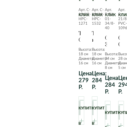
Арт. C-
Арт. C-
Арт.
Арт.
15/13-
18/16-
P-SU-
S-
КЛИК
КЛИК
КЛИК
КЛИ
HPC-
HPC-
01-
21/8
1271
1532
34/8-
PVC-
40
109
Тилландсия
Тилландсия
Суккуле
Сук
Оаксакана
капитата
312
Ста
пич
Высота:
Высота:
(седум
18 см
18 см
Высота:
Высо
средний)
Диаметр:
Диаметр:
34 см
28 с
16 см
16 см
Диаметр:
Диам
8 см
5 см
Цена:
Цена:
Цена:
Цен
279
284
284
29
Р.
Р.
Р.
Р.
КУПИТЬ
КУПИТЬ
КУПИТЬ
КУП
В
В