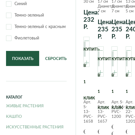
Красный
Зеленый
30 см
17 см
17 см
13 с
Синий
Диаметр:
Диаметр:
Диам
7 см
7 см
5 см
Цена:
Темно-зеленый
232
Цена:
Цена:
Цен
Р.
Темно-зеленый с красным
235
235
24
Р.
Р.
Р.
Фиолетовый
КУПИТЬ
ПОКАЗАТЬ
СБРОСИТЬ
КУПИТЬ
КУПИТЬ
КУП
В
В
В
В
1
1
1
1
КАТАЛОГ
КЛИК
Арт.
Арт.
Арт. S-
Арт.
ЖИВЫЕ РАСТЕНИЯ
S-
S-
1,5/16-
S-
КЛИК
КЛИК
КЛИ
13-
13-
PVC-
22-
КАШПО
PVC-
PVC-
1200
PVC-
1658
1657
120
Суккуле
ИСКУССТВЕННЫЕ РАСТЕНИЯ
Суккулент
Суккулент
Сук
Седум