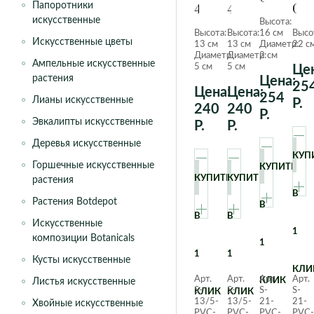
Папоротники
408
408
Сед
Компрес
искусственные
Высота:
Зелено-
Темно-
Бл
Высота:
Высота:
16 см
Высо
голубой
зеленый
Фор
Искусственные цветы
13 см
13 см
Диаметр:
22 с
с
Диаметр:
Диаметр:
2 см
Ампельные искусственные
5 см
5 см
Цен
красным
растения
Цена:
25
Цена:
Цена:
254
Лианы искусственные
Р.
240
240
Р.
Эвкалипты искусственные
Р.
Р.
Деревья искусственные
КУП
Горшечные искусственные
КУПИТЬ
КУПИТЬ
КУПИТЬ
растения
В
Растения Botdepot
В
В
В
Искусственные
1
композиции Botanicals
1
1
1
Кусты искусственные
КЛИ
Арт.
Арт.
Арт.
Арт.
КЛИК
Листья искусственные
S-
S-
S-
S-
КЛИК
КЛИК
13/5-
13/5-
21-
21-
Хвойные искусственные
PVC-
PVC-
PVC-
PVC-