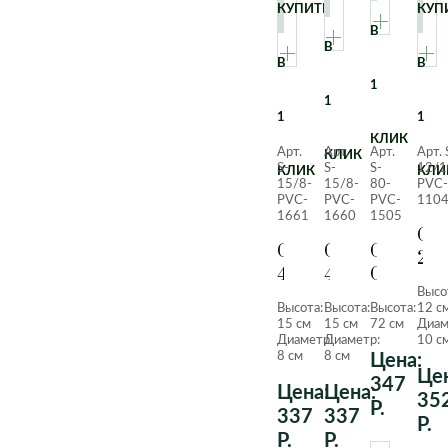
КУПИТЬ
КУП
В
В
В
В
1
1
1
1
КЛИК
Арт.
Арт.
Арт.
Арт. 
КЛИК
S-
S-
S-
12/1
КЛИК
КЛИ
15/8-
15/8-
80-
PVC-
PVC-
PVC-
PVC-
110
1661
1660
1505
Сук
Суккулент
Суккулент
Суккуле
203
409
409
Сенецио
Высо
Зелено-
Лазурный
(нитки
Высота:
Высота:
Высота:
12 с
бордовый
жемчуга
15 см
15 см
72 см
Диам
Диаметр:
Диаметр:
10 с
8 см
8 см
Цена:
Цен
347
Цена:
Цена:
35
Р.
337
337
Р.
Р.
Р.